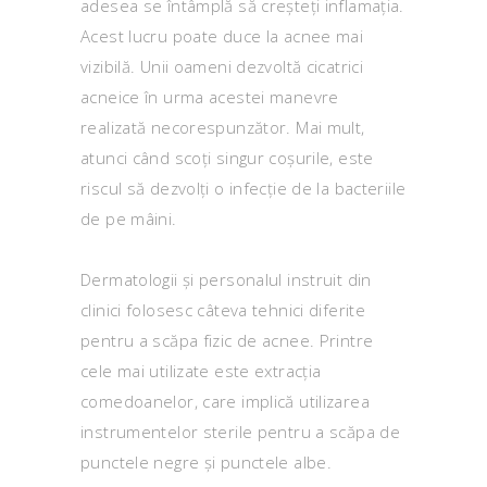
adesea se întâmplă să creșteți inflamația.
Acest lucru poate duce la acnee mai
vizibilă. Unii oameni dezvoltă cicatrici
acneice în urma acestei manevre
realizată necorespunzător. Mai mult,
atunci când scoți singur coșurile, este
riscul să dezvolți o infecție de la bacteriile
de pe mâini.
Dermatologii și personalul instruit din
clinici folosesc câteva tehnici diferite
pentru a scăpa fizic de acnee. Printre
cele mai utilizate este extracția
comedoanelor, care implică utilizarea
instrumentelor sterile pentru a scăpa de
punctele negre și punctele albe.