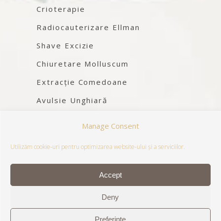
Crioterapie
Radiocauterizare Ellman
Shave Excizie
Chiuretare Molluscum
Extracție Comedoane
Avulsie Unghiară
Chirurgie Dermatologică
Manage Consent
Utilizăm cookie-uri pentru optimizarea website-ului și a serviciilor.
Accept
Deny
Copyright @D6 Clinica – operated by
Preferințe