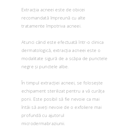
Extracția acneei este de obicei
recomandată împreună cu alte
tratamente împotriva acneei.
Atunci când este efectuată într-o clinica
dermatologică, extracția acneei este o
modalitate sigură de a scăpa de punctele
negre și punctele albe.
În timpul extracției acneei, se folosește
echipament sterilizat pentru a vă curăța
porii. Este posibil să fie nevoie ca mai
întâi să aveți nevoie de o exfoliere mai
profundă cu ajutorul
microdermabraziunii.