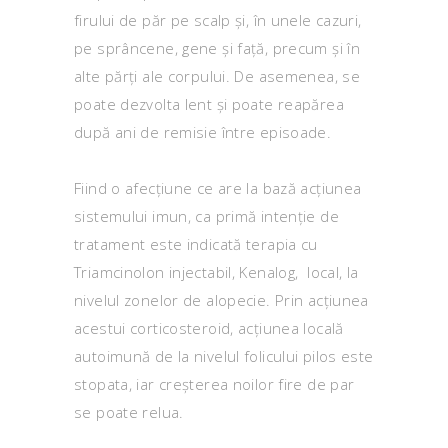
firului de păr pe scalp și, în unele cazuri,
pe sprâncene, gene și față, precum și în
alte părți ale corpului. De asemenea, se
poate dezvolta lent și poate reapărea
după ani de remisie între episoade.
Fiind o afecțiune ce are la bază acțiunea
sistemului imun, ca primă intenție de
tratament este indicată terapia cu
Triamcinolon injectabil, Kenalog, local, la
nivelul zonelor de alopecie. Prin acțiunea
acestui corticosteroid, acțiunea locală
autoimună de la nivelul folicului pilos este
stopata, iar creșterea noilor fire de par
se poate relua.