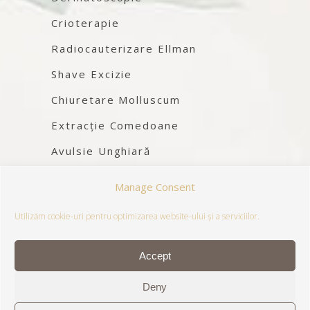
Crioterapie
Radiocauterizare Ellman
Shave Excizie
Chiuretare Molluscum
Extracție Comedoane
Avulsie Unghiară
Chirurgie Dermatologică
Manage Consent
Utilizăm cookie-uri pentru optimizarea website-ului și a serviciilor.
Accept
Deny
Copyright @D6 Clinica – operated by