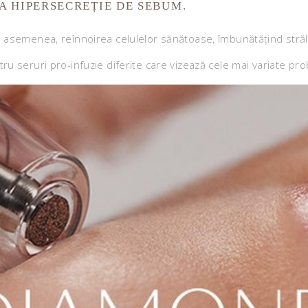
LA HIPERSECREȚIE DE SEBUM.
 asemenea, reînnoirea celulelor sănătoase, îmbunătățind străluc
u seruri pro-infuzie diferite care vizează cele mai variate prob