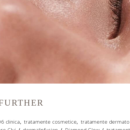
FURTHER
6 clinica
,
tratamente cosmetice
,
tratamente dermato
are Cluj
/
dermalinfusion
/
Diamond Glow
/
tratament