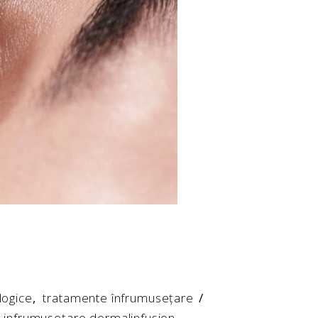
logice
,
tratamente înfrumusețare
 infrumusețare dermalinfusion