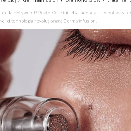
lor de la Hollywood? Poate că te întrebai adesea cum pot avea u
, ci tehnologia revoluționară Dermalinfusion.