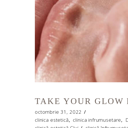
TAKE YOUR GLOW 
octombrie 31, 2022
clinica estetică
,
clinica infrumusetare
,
D
clinică estetică Cluj
/
clinică înfrumuseț