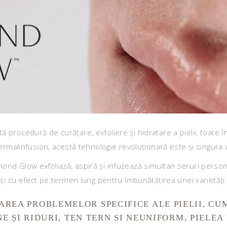
ă procedură de curățare, exfoliere și hidratare a pielii, toate 
malinfusion, acestă tehnologie revoluționară este și singura
ond Glow exfoliază, aspiră și infuzează simultan seruri persona
t și cu efect pe termen lung pentru îmbunătățirea unei varietăți d
EA PROBLEMELOR SPECIFICE ALE PIELII, CUM
NE ȘI RIDURI, TEN TERN SI NEUNIFORM, PIELEA