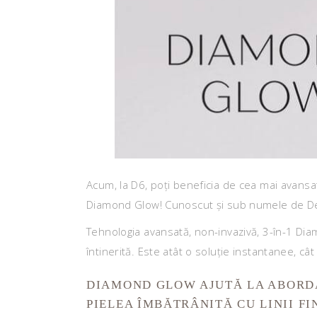
Acum, la D6, poți beneficia de cea mai avansat
Diamond Glow! Cunoscut și sub numele de Der
Tehnologia avansată, non-invazivă, 3-în-1 Diam
întinerită. Este atât o soluție instantanee, câ
DIAMOND GLOW AJUTĂ LA ABORDAR
PIELEA ÎMBĂTRÂNITĂ CU LINII FI