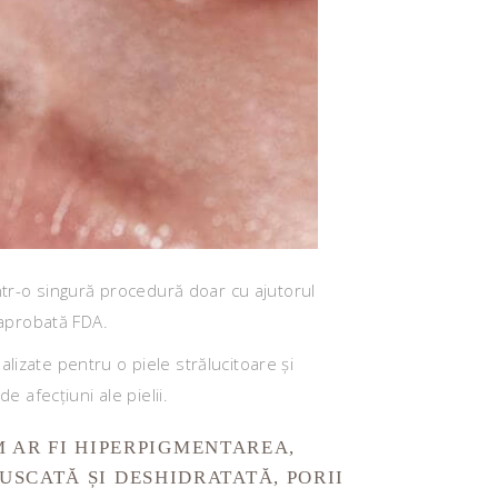
într-o singură procedură doar cu ajutorul
 aprobată FDA.
lizate pentru o piele strălucitoare și
e afecțiuni ale pielii.
 AR FI HIPERPIGMENTAREA,
 USCATĂ ȘI DESHIDRATATĂ, PORII